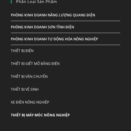
Phân Loại Sản Phẩm
PHÒNG KINH DOANH NĂNG LƯỢNG QUANG ĐIỆN
PHÒNG KINH DOANH SƠN TĨNH ĐIỆN
PHÒNG KINH DOANH TỰ ĐỘNG HÓA NÔNG NGHIỆP
THIẾT BỊ ĐIỆN
THIẾT BỊ GIẾT MỔ BẰNG ĐIỆN
THIẾT BỊ VẬN CHUYỂN
THIẾT BỊ VỆ SINH
XE ĐIỆN NÔNG NGHIỆP
THIẾT BỊ MÁY MÓC NÔNG NGHIỆP