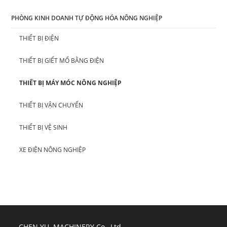
PHÒNG KINH DOANH TỰ ĐỘNG HÓA NÔNG NGHIỆP
THIẾT BỊ ĐIỆN
THIẾT BỊ GIẾT MỔ BẰNG ĐIỆN
THIẾT BỊ MÁY MÓC NÔNG NGHIỆP
THIẾT BỊ VẬN CHUYỂN
THIẾT BỊ VỆ SINH
XE ĐIỆN NÔNG NGHIỆP
CHEN YU MACHINERY Co., Ltd.