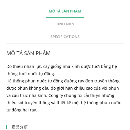
MÔ TẢ SẢN PHẨM
TÍNH NĂN
SPECIFICATIONS
MÔ TẢ SẢN PHẨM
Do thiếu nhân lực, cây giống nhà kính đ
ư
ợc
tưới bằng
hệ
thống t
ư
ới n
ư
ớc tự động.
Hệ thống phun n
ư
ớc tự động
đường ray đơn
truyền thống
đ
ư
ợc phun không đều do giới hạn chiều cao của vòi phun
và cấu trúc nhà kính. Công ty chúng tôi cải thiện những
thiếu sót truyền thống và thiết kế một hệ thống phun n
ư
ớc
tự động
hai ray
.
產品分類