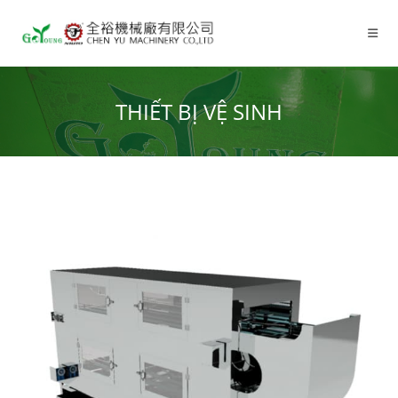
THIẾT BỊ VỆ SINH