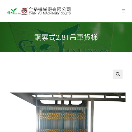
鋼索式2.8T吊車貨梯
🔍