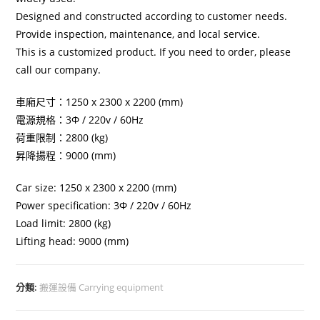
Designed and constructed according to customer needs.
Provide inspection, maintenance, and local service.
This is a customized product. If you need to order, please
call our company.
車廂尺寸：1250 x 2300 x 2200 (mm)
電源規格：3Φ / 220v / 60Hz
荷重限制：2800 (kg)
昇降揚程：9000 (mm)
Car size: 1250 x 2300 x 2200 (mm)
Power specification: 3Φ / 220v / 60Hz
Load limit: 2800 (kg)
Lifting head: 9000 (mm)
分類:
搬運設備 Carrying equipment