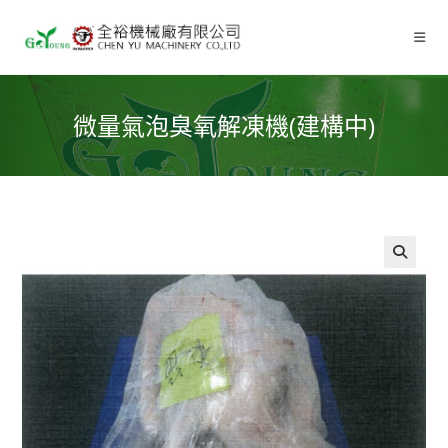
微量氣泡臭氧解凍機(建構中)
🔍