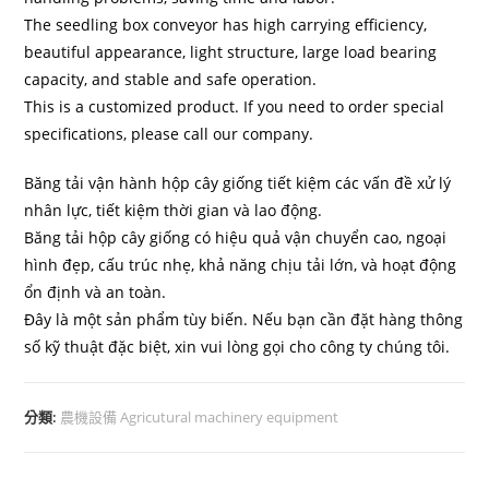
The seedling box conveyor has high carrying efficiency,
beautiful appearance, light structure, large load bearing
capacity, and stable and safe operation.
This is a customized product. If you need to order special
specifications, please call our company.
Băng tải vận hành hộp cây giống tiết kiệm các vấn đề xử lý
nhân lực, tiết kiệm thời gian và lao động.
Băng t
ả
i h
ộ
p cây gi
ố
ng có hi
ệ
u qu
ả
v
ận chuyển
cao, ngo
ạ
i
hình đ
ẹ
p, c
ấ
u trúc nh
ẹ
, kh
ả
năng ch
ị
u t
ả
i l
ớ
n, và ho
ạ
t đ
ộ
ng
ổ
n đ
ị
nh và an toàn.
Đây là một sản phẩm tùy biến. Nếu bạn cần đặt hàng thông
số kỹ thuật đặc biệt, xin vui
lòng gọi cho công ty chúng tôi.
分類:
農機設備 Agricutural machinery equipment