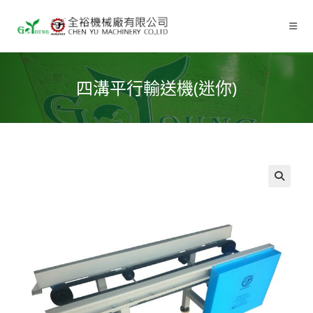
四溝平行輸送機(迷你)
🔍